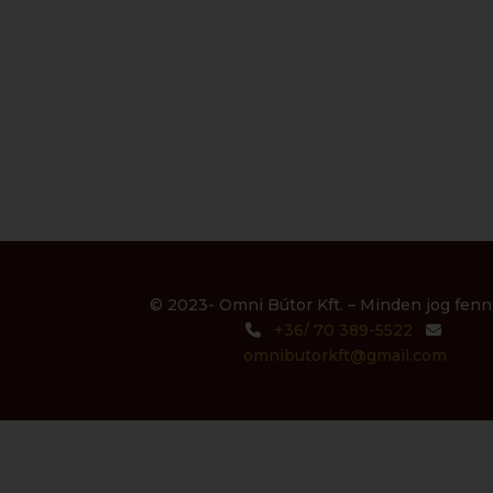
© 2023- Omni Bútor Kft. – Minden jog fennt
+36/ 70 389-5522
omnibutorkft@gmail.com