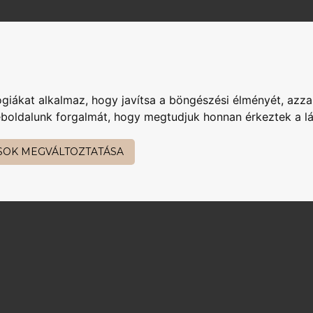
oba, gardrób
Fürdőszoba
Kezdőlap
konyha
nappa
giákat alkalmaz, hogy javítsa a böngészési élményét, azza
weboldalunk forgalmát, hogy megtudjuk honnan érkeztek a l
zed
SOK MEGVÁLTOZTATÁSA
. Edit or delete it, then start writing!