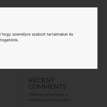
li
Sample Page
Uncategorized
l hogy személyre szabott tartalmakat és
Keresés
átogatóink.
RECENT
POSTS
Hello world!
RECENT
COMMENTS
Hello world!
szerzője
A
WordPress Commenter