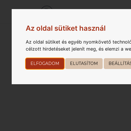
Kezdőlap
elősz
Az oldal sütiket használ
Az oldal sütiket és egyéb nyomkövető technoló
HELLO WORLD!
célzott hirdetéseket jelenít meg, és elemzi a 
Szerző:
rkteam
|
ápr 24, 2023
|
Uncategori
ELFOGADOM
ELUTASÍTOM
BEÁLLÍTÁ
Welcome to WordPress. This is your first post