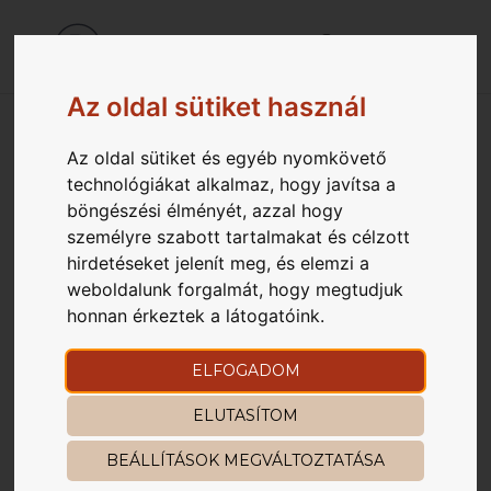
Az oldal sütiket használ
Az oldal sütiket és egyéb nyomkövető
KONYHA
technológiákat alkalmaz, hogy javítsa a
böngészési élményét, azzal hogy
Szerző:
rkteam
|
ápr 26, 2023
személyre szabott tartalmakat és célzott
hirdetéseket jelenít meg, és elemzi a
weboldalunk forgalmát, hogy megtudjuk
honnan érkeztek a látogatóink.
Keresés
ELFOGADOM
RECENT POSTS
ELUTASÍTOM
Hello world!
BEÁLLÍTÁSOK MEGVÁLTOZTATÁSA