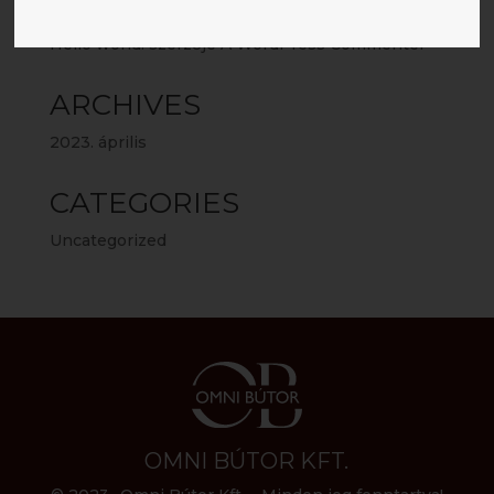
RECENT COMMENTS
Hello world!
szerzője
A WordPress Commenter
ARCHIVES
2023. április
CATEGORIES
Uncategorized
OMNI BÚTOR KFT.